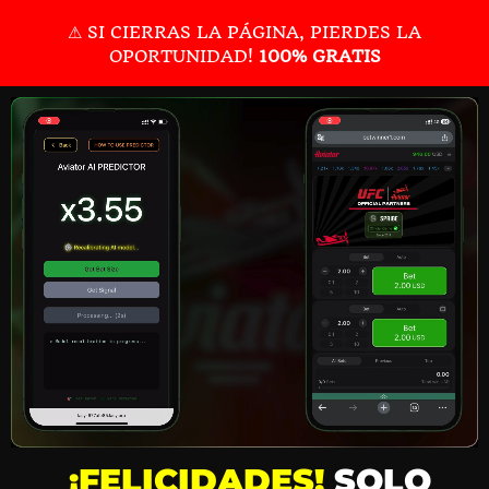
⚠ SI CIERRAS LA PÁGINA, PIERDES LA
OPORTUNIDAD!
100% GRATIS
¡FELICIDADES!
SOLO